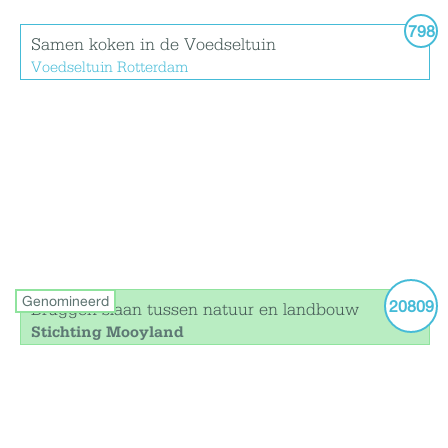
798
Samen koken in de Voedseltuin
Voedseltuin Rotterdam
Genomineerd
20809
Bruggen slaan tussen natuur en landbouw
Stichting Mooyland