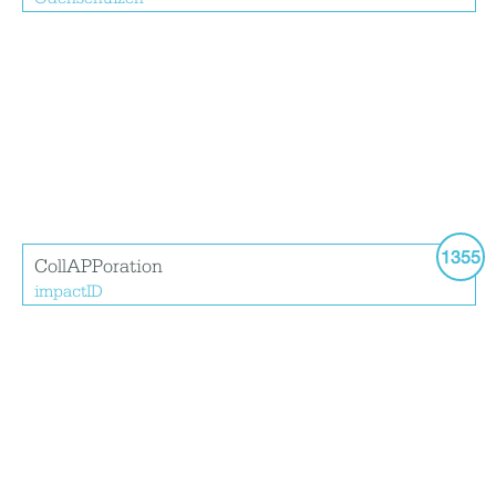
1355
CollAPPoration
impactID