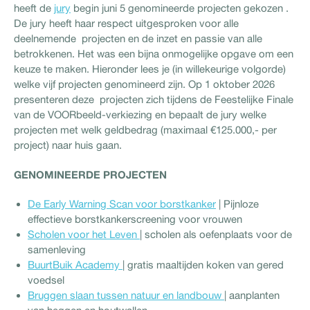
heeft de
jury
begin juni 5 genomineerde projecten gekozen .
De jury heeft haar respect uitgesproken voor alle
deelnemende projecten en de inzet en passie van alle
betrokkenen. Het was een bijna onmogelijke opgave om een
keuze te maken. Hieronder lees je (in willekeurige volgorde)
welke vijf projecten genomineerd zijn. Op 1 oktober 2026
presenteren deze projecten zich tijdens de Feestelijke Finale
van de VOORbeeld-verkiezing en bepaalt de jury welke
projecten met welk geldbedrag (maximaal €125.000,- per
project) naar huis gaan.
GENOMINEERDE PROJECTEN
De Early Warning Scan voor borstkanker
| Pijnloze
effectieve borstkankerscreening voor vrouwen
Scholen voor het Leven
| scholen als oefenplaats voor de
samenleving
BuurtBuik Academy
| gratis maaltijden koken van gered
voedsel
Bruggen slaan tussen natuur en landbouw
| aanplanten