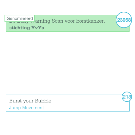
Genomineerd
23968
De Early Warning Scan voor borstkanker.
stichting YvYa
213
Burst your Bubble
Jump Movement