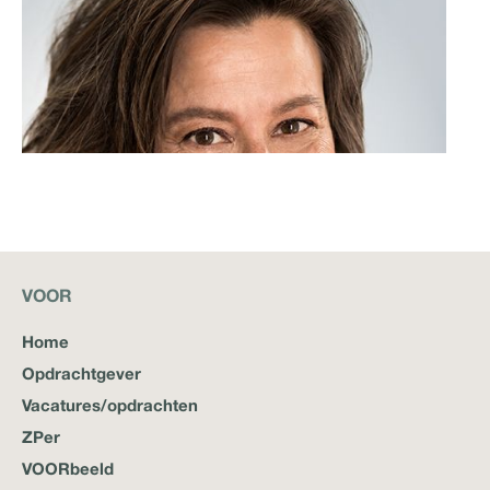
06 - 52 33 64 80
De mooiste mogelijkheden, ik ben VOOR.
Lees meer
VOOR
Home
Opdrachtgever
Vacatures/opdrachten
ZPer
VOORbeeld