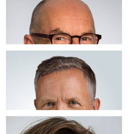
06 - 51 66 66 69
Verdwalen en verwonderen, ik ben VOOR.
Lees meer
Philip Backx
06 - 40 98 01 67
Talent, ik ben VOOR.
Lees meer
Kyra Cools