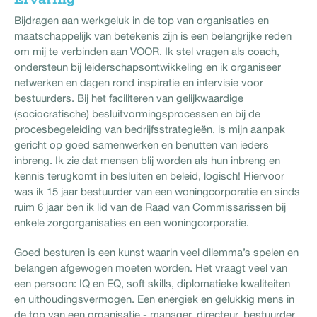
Ervaring
Bijdragen aan werkgeluk in de top van organisaties en
maatschappelijk van betekenis zijn is een belangrijke reden
om mij te verbinden aan VOOR. Ik stel vragen als coach,
ondersteun bij leiderschapsontwikkeling en ik organiseer
netwerken en dagen rond inspiratie en intervisie voor
bestuurders. Bij het faciliteren van gelijkwaardige
(sociocratische) besluitvormingsprocessen en bij de
procesbegeleiding van bedrijfsstrategieën, is mijn aanpak
gericht op goed samenwerken en benutten van ieders
inbreng. Ik zie dat mensen blij worden als hun inbreng en
kennis terugkomt in besluiten en beleid, logisch! Hiervoor
was ik 15 jaar bestuurder van een woningcorporatie en sinds
ruim 6 jaar ben ik lid van de Raad van Commissarissen bij
enkele zorgorganisaties en een woningcorporatie.
Goed besturen is een kunst waarin veel dilemma’s spelen en
belangen afgewogen moeten worden. Het vraagt veel van
een persoon: IQ en EQ, soft skills, diplomatieke kwaliteiten
en uithoudingsvermogen. Een energiek en gelukkig mens in
de top van een organisatie - manager, directeur, bestuurder