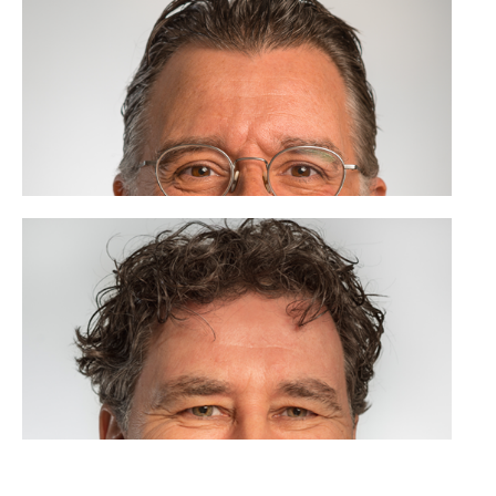
Roger Vroemen
06 - 20 88 45 54
Groei door samenwerken, ik ben VOOR.
Lees meer
Stefan van den Oever
06 - 51 70 53 62
Ontwikkeling, ik ben VOOR.
Lees meer