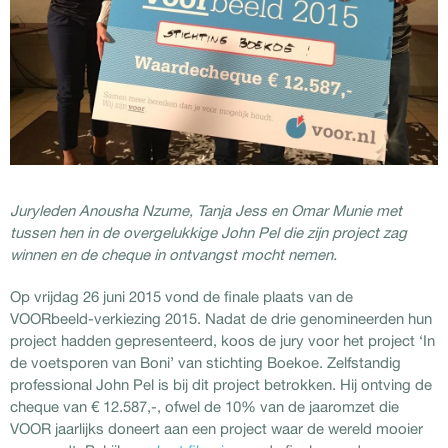
Juryleden Anousha Nzume, Tanja Jess en Omar Munie met
tussen hen in de overgelukkige John Pel die zijn project zag
winnen en de cheque in ontvangst mocht nemen.
Op vrijdag 26 juni 2015 vond de finale plaats van de
VOORbeeld-verkiezing 2015. Nadat de drie genomineerden hun
project hadden gepresenteerd, koos de jury voor het project ‘In
de voetsporen van Boni’ van stichting Boekoe. Zelfstandig
professional John Pel is bij dit project betrokken. Hij ontving de
cheque van € 12.587,-, ofwel de 10% van de jaaromzet die
VOOR jaarlijks doneert aan een project waar de wereld mooier