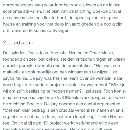
dorpsbewoners weg waardoor het sociale leven en de lokale
economie stil vallen. Het plan van de stichting Boekoe omvat
de aanschaf van een fluisterboot, de opening van een guest
house en training voor het dorp in vaardigheden die nodig zijn
om toeristen te kunnen ontvangen.
Zelfredzaam
De juyleden, Tanja Jess, Anousha Nzume en Omar Munie,
toonden zich zeer betrokken, stelden kritische vragen en waren
oprecht geraakt door alle drie de presentaties. “Het was een
makkelijk en ook moeilijk om een winnaar aan te wijzen”, ze
jurylid Munie. De jury was het snel eens over de winnaar, maar
vond tegelijk de andere projecten ook zeer waardevol. “Wie zijn
wij om zo’n beslissing te mogen nemen?”, zei Jess. Toch kon er
maar één winnaar zijn bij de VOORbeeld-verkiezing en dat werd
de stichting Boekoe. De jury noemde een aantal argumenten.
“Met een klein bedrag is een cruciaal verschil te maken en er is
urgentie om het nú te doen, het dorp loopt leeg”, lichte Nzume
toe. Ook gaf zij aan: “Er project werkt verbindend en op een
bepaalde manier ook verzoenend. Het gaat om cultureel