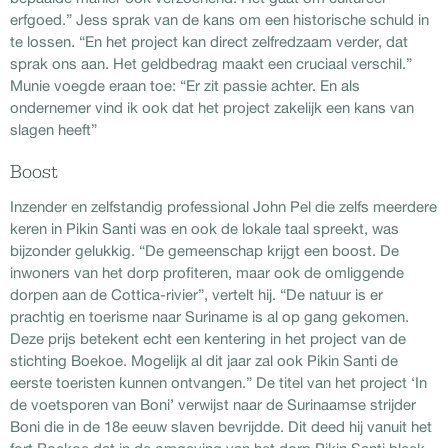
erfgoed.” Jess sprak van de kans om een historische schuld in
te lossen. “En het project kan direct zelfredzaam verder, dat
sprak ons aan. Het geldbedrag maakt een cruciaal verschil.”
Munie voegde eraan toe: “Er zit passie achter. En als
ondernemer vind ik ook dat het project zakelijk een kans van
slagen heeft”
Boost
Inzender en zelfstandig professional John Pel die zelfs meerdere
keren in Pikin Santi was en ook de lokale taal spreekt, was
bijzonder gelukkig. “De gemeenschap krijgt een boost. De
inwoners van het dorp profiteren, maar ook de omliggende
dorpen aan de Cottica-rivier”, vertelt hij. “De natuur is er
prachtig en toerisme naar Suriname is al op gang gekomen.
Deze prijs betekent echt een kentering in het project van de
stichting Boekoe. Mogelijk al dit jaar zal ook Pikin Santi de
eerste toeristen kunnen ontvangen.” De titel van het project ‘In
de voetsporen van Boni’ verwijst naar de Surinaamse strijder
Boni die in de 18e eeuw slaven bevrijdde. Dit deed hij vanuit het