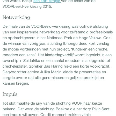
van wordt. Bekijk
een kort filmpje
van de finale van de
VOORbeeld-verkiezing 2015.
Netwerkdag
De finale van de VOORbeeld-verkiezing was ook de afsluiting
van een inspirerende netwerkdag voor zelfstandig professionals
en opdrachtgevers in het Nationaal Park de Hoge Veluwe. Ook
de winnaar van vorig jaar, stichting Ibhongo deed kort verslag
de mooie vorderingen met hun project, ‘Kinderen een crèche,
moeders een kans’. Het kinderdagverblijf wordt ingericht in een
township in Zuidafrika en een aantal moeders is al opgeleid tot
crècheleidster. Spreker Bas Haring hield een korte voordracht.
Dagvoorzitter actrice Julika Marijn leidde de presentaties en
zorgde ervoor dat alle genomineerden gelijke spreektijd en
kansen kregen.
Impuls
Tot slot maakte de jury van de stichting VOOR haar keuze
bekend. Dat werd de stichting Boekoe die het dorp Pikin Santi
een impuls wil geven. Op dit moment trekken vitale