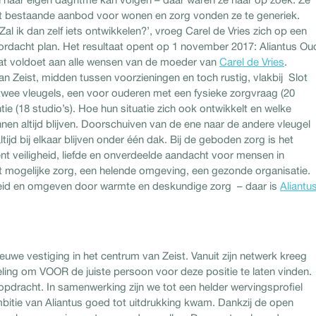
 bestaande aanbod voor wonen en zorg vonden ze te generiek.
‘Zal ik dan zelf iets ontwikkelen?’, vroeg Carel de Vries zich op een
ordacht plan. Het resultaat opent op 1 november 2017: Aliantus Ou
t voldoet aan alle wensen van de moeder van
Carel de Vries
.
t van Zeist, midden tussen voorzieningen en toch rustig, vlakbij Slot
twee vleugels, een voor ouderen met een fysieke zorgvraag (20
 (18 studio’s). Hoe hun situatie zich ook ontwikkelt en welke
en altijd blijven. Doorschuiven van de ene naar de andere vleugel
ltijd bij elkaar blijven onder één dak. Bij de geboden zorg is het
t veiligheid, liefde en onverdeelde aandacht voor mensen in
st mogelijke zorg, een helende omgeving, een gezonde organisatie.
jheid en omgeven door warmte en deskundige zorg – daar is
Aliantu
euwe vestiging in het centrum van Zeist. Vanuit zijn netwerk kreeg
veling om VOOR de juiste persoon voor deze positie te laten vinden.
dracht. In samenwerking zijn we tot een helder wervingsprofiel
itie van Aliantus goed tot uitdrukking kwam. Dankzij de open