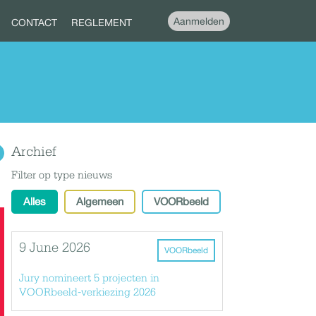
Aanmelden
CONTACT
REGLEMENT
Archief
Filter op type nieuws
Alles
Algemeen
VOORbeeld
9 June 2026
VOORbeeld
Jury nomineert 5 projecten in
VOORbeeld-verkiezing 2026