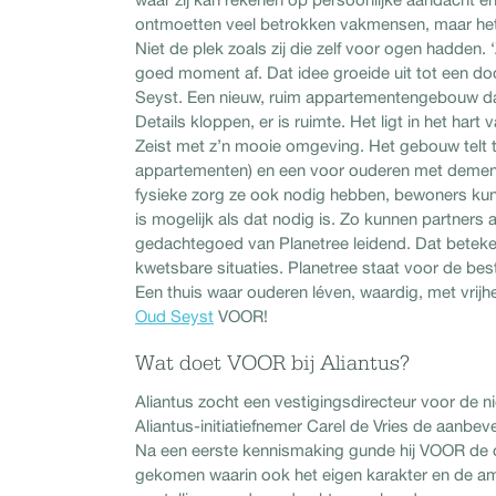
ontmoetten veel betrokken vakmensen, maar het
Niet de plek zoals zij die zelf voor ogen hadden. 
goed moment af. Dat idee groeide uit tot een do
Seyst. Een nieuw, ruim appartementengebouw da
Details kloppen, er is ruimte. Het ligt in het har
Zeist met z’n mooie omgeving. Het gebouw telt 
appartementen) en een voor ouderen met dementie
fysieke zorg ze ook nodig hebben, bewoners kunn
is mogelijk als dat nodig is. Zo kunnen partners a
gedachtegoed van Planetree leidend. Dat beteken
kwetsbare situaties. Planetree staat voor de be
Een thuis waar ouderen léven, waardig, met vri
Oud Seyst
VOOR!
Wat doet VOOR bij Aliantus?
Aliantus zocht een vestigingsdirecteur voor de ni
Aliantus-initiatiefnemer Carel de Vries de aanbe
Na een eerste kennismaking gunde hij VOOR de op
gekomen waarin ook het eigen karakter en de amb