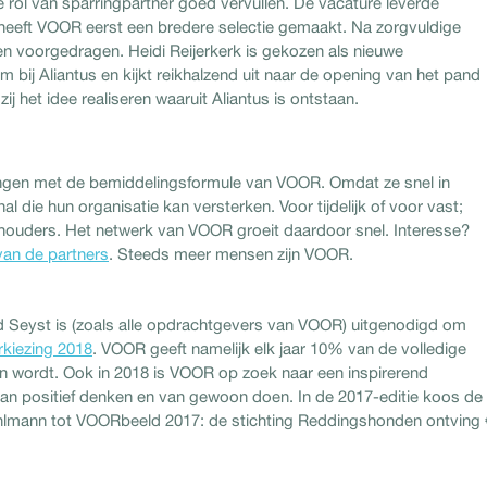
rol van sparringpartner goed vervullen. De vacature leverde
 heeft VOOR eerst een bredere selectie gemaakt. Na zorgvuldige
n voorgedragen. Heidi Reijerkerk is gekozen als nieuwe
am bij Aliantus en kijkt reikhalzend uit naar de opening van het pand
 het idee realiseren waaruit Aliantus is ontstaan.
ingen met de bemiddelingsformule van VOOR. Omdat ze snel in
die hun organisatie kan versterken. Voor tijdelijk of voor vast;
hthouders. Het netwerk van VOOR groeit daardoor snel. Interesse?
van de partners
. Steeds meer mensen zijn VOOR.
 Seyst is (zoals alle opdrachtgevers van VOOR) uitgenodigd om
kiezing 2018
. VOOR geeft namelijk elk jaar 10% van de volledige
n wordt. Ook in 2018 is VOOR op zoek naar een inspirerend
n positief denken en van gewoon doen. In de 2017-editie koos de
Kohlmann tot VOORbeeld 2017: de stichting Reddingshonden ontving 