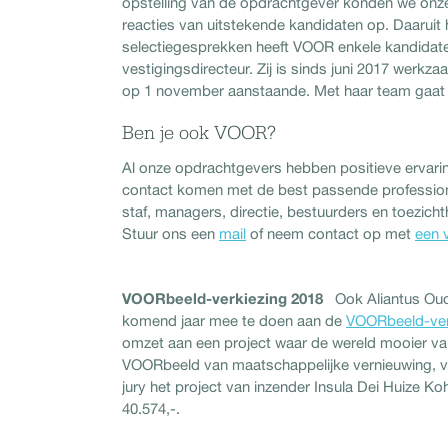
opstelling van de opdrachtgever konden we onze 
reacties van uitstekende kandidaten op. Daaruit
selectiegesprekken heeft VOOR enkele kandidate
vestigingsdirecteur. Zij is sinds juni 2017 werkza
op 1 november aanstaande. Met haar team gaat zij
Ben je ook VOOR?
Al onze opdrachtgevers hebben positieve ervar
contact komen met de best passende professional 
staf, managers, directie, bestuurders en toezic
Stuur ons een
mail
of neem contact op met
een 
VOORbeeld-verkiezing 2018
Ook Aliantus Oud
komend jaar mee te doen aan de
VOORbeeld-ver
omzet aan een project waar de wereld mooier va
VOORbeeld van maatschappelijke vernieuwing, va
jury het project van inzender Insula Dei Huize 
40.574,-.