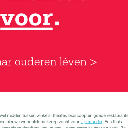
wel midden tussen winkels, theater, bioscoop en goede restaurants
j een nieuwe woonplek met zorg zocht voor
zijn moeder
. Een thuis
n haar eigen dagritme kan volgen – daar waren ze naar op zoek. Ze