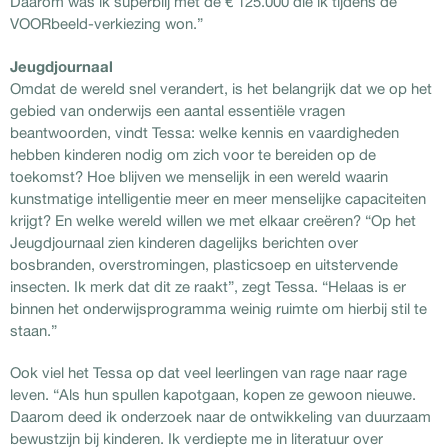
Daarom was ik superblij met de € 125.000 die ik tijdens de
VOORbeeld-verkiezing won.”
Jeugdjournaal
Omdat de wereld snel verandert, is het belangrijk dat we op het
gebied van onderwijs een aantal essentiële vragen
beantwoorden, vindt Tessa: welke kennis en vaardigheden
hebben kinderen nodig om zich voor te bereiden op de
toekomst? Hoe blijven we menselijk in een wereld waarin
kunstmatige intelligentie meer en meer menselijke capaciteiten
krijgt? En welke wereld willen we met elkaar creëren? “Op het
Jeugdjournaal zien kinderen dagelijks berichten over
bosbranden, overstromingen, plasticsoep en uitstervende
insecten. Ik merk dat dit ze raakt”, zegt Tessa. “Helaas is er
binnen het onderwijsprogramma weinig ruimte om hierbij stil te
staan.”
Ook viel het Tessa op dat veel leerlingen van rage naar rage
leven. “Als hun spullen kapotgaan, kopen ze gewoon nieuwe.
Daarom deed ik onderzoek naar de ontwikkeling van duurzaam
bewustzijn bij kinderen. Ik verdiepte me in literatuur over