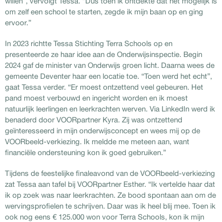
willen”, vervolgt Tessa. “Dus toen ik ontdekte dat het mogelijk is
om zelf een school te starten, zegde ik mijn baan op en ging
ervoor.”
In 2023 richtte Tessa Stichting Terra Schools op en
presenteerde ze haar idee aan de Onderwijsinspectie. Begin
2024 gaf de minister van Onderwijs groen licht. Daarna wees de
gemeente Deventer haar een locatie toe. “Toen werd het echt”,
gaat Tessa verder. “Er moest ontzettend veel gebeuren. Het
pand moest verbouwd en ingericht worden en ik moest
natuurlijk leerlingen en leerkrachten werven. Via LinkedIn werd ik
benaderd door VOORpartner Kyra. Zij was ontzettend
geïnteresseerd in mijn onderwijsconcept en wees mij op de
VOORbeeld-verkiezing. Ik meldde me meteen aan, want
financiële ondersteuning kon ik goed gebruiken.”
Tijdens de feestelijke finaleavond van de VOORbeeld-verkiezing
zat Tessa aan tafel bij VOORpartner Esther. “Ik vertelde haar dat
ik op zoek was naar leerkrachten. Ze bood spontaan aan om de
wervingsprofielen te schrijven. Daar was ik heel blij mee. Toen ik
ook nog eens € 125.000 won voor Terra Schools, kon ik mijn