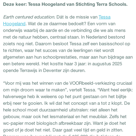
Deze keer: Tessa Hoogeland van Stichting Terra Schools.
Earth centured education
. Dát is de missie van
Tessa
Hoogeland
. Wat de ze daarmee bedoelt? Een vorm van
onderwijs waarbij de aarde en de verbinding die we als mens
met de natuur hebben, centraal staan. In Nederland bestond
zoiets nog niet. Daarom besloot Tessa zelf een basisschool op
te richten, waar het succes van de leerlingen niet wordt
afgemeten aan hun schoolprestaties, maar aan hun bijdrage aan
een betere wereld. Het kostte haar 3 jaar: in augustus 2025
opende Terrawijs in Deventer zijn deuren.
“Voor mij was het winnen van de VOORbeeld-verkiezing cruciaal
om mijn droom waar te maken”, vertelt Tessa. “Want heel eerlijk:
halverwege heb ik weleens op het punt gestaan om het bijltje
erbij neer te gooien. Ik wil dat het concept van a tot z klopt. De
hele school moet duurzaamheid uitstralen: niet alleen het
gebouw, maar ook het lesmateriaal en het meubilair. Zelfs het
wc-papier moet biologisch afbreekbaar zijn. Want je doet het
goed of je doet het niet. Daar gaat veel tijd en geld in zitten.