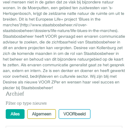
veel mensen niet in de gaten dat ze vlak bij bijzondere natuur
wonen. In de Moerputten, een gebied ten zuidwesten van ’s-
Hertogenbosch, krijgt de zeldzame natte natuur de ruimte om uit te
breiden. Dit is het Europese Life+ project ‘Blues in the
marches’(http://www.staatsbosbeheer.nl/over-
staatsbosbeheer/dossiers/life-nature/life-blues-in-the-marches).
Staatsbosbeheer heeft VOOR gevraagd een ervaren communicatie
adviseur te zoeken, die de zichtbaarheid van Staatsbosbeheer in
dit en andere projecten kan vergroten. Desiree van Kollenburg zet
zich de komende maanden in om de rol van Staatsbosbeheer in
het beheer en behoud van dit bijzondere natuurgebied op de kaart
te zetten. Als ervaren communicatie generalist gaat ze het gesprek
aan, extern en intern. Ze is een denker en doener en heeft gewerkt
voor overheid, bedrijfsleven en culturele sector. Wij zijn blij met
Desiree als nieuwe VOOR ZPer en wensen haar veel succes en
plezier bij Staatsbosbeheer!
Archief
Filter op type nieuws
Alles
Algemeen
VOORbeeld