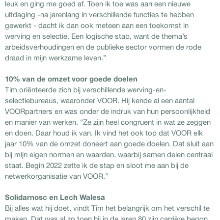
leuk en ging me goed af. Toen ik toe was aan een nieuwe
uitdaging -na jarenlang in verschillende functies te hebben
gewerkt - dacht ik dan ook meteen aan een toekomst in
werving en selectie. Een logische stap, want de thema’s
arbeidsverhoudingen en de publieke sector vormen de rode
draad in mijn werkzame leven.”
10% van de omzet voor goede doelen
Tim oriënteerde zich bij verschillende werving-en-
selectiebureaus, waaronder VOOR. Hij kende al een aantal
VOORpartners en was onder de indruk van hun persoonlijkheid
en manier van werken. “Ze zijn heel congruent in wat ze zeggen
en doen. Daar houd ik van. Ik vind het ook top dat VOOR elk
jaar 10% van de omzet doneert aan goede doelen. Dat sluit aan
bij mijn eigen normen en waarden, waarbij samen delen centraal
staat. Begin 2022 zette ik de stap en sloot me aan bij de
netwerkorganisatie van VOOR.”
Solidarnosc en Lech Walesa
Bij alles wat hij doet, vindt Tim het belangrijk om het verschil te
maken. Dat was al zo toen hij in de jaren 80 zijn carrière begon