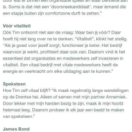
door wat er binnen een organisatie speelt en waar behoefte aan
is. Soms is dat niet een ‘doorsneekandidaat’, maar iemand die
een stapje buiten zijn comfortzone durft te zetten.”
Vóór vitaliteit
Oók Tim ontkomt niet aan de vraag: Waar ben jij vóór? Daar
hoeft hij niet lang over na te denken. “Vitaliteit”, klinkt het stellig.
“Als je goed voor jezelf zorgt, functioneer je beter. Het bedrijf
waarvoor je werkt, profiteert daar ook van. Daarom vind ik het
essentieel dat organisaties en medewerkers zelf investeren in
vitaliteit. Een vitaal bedrijf met vitale medewerkers heeft de
energie en veerkracht om elke uitdaging aan te kunnen.”
Speksteen
Hoe Tim zelf vitaal blijft? “Ik maak regelmatig lange wandelingen
op de Drentse hei. Alleen of samen met mijn partner Annemiek.
Door lekker met mijn handen bezig te zijn, maak ik mijn hoofd
helemaal leeg. Daarom probeer ik elk jaar een beeld te maken
van speksteen.”
James Bond