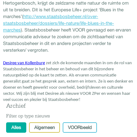
Hertogenbosch, krijgt de zeldzame natte natuur de ruimte om
uit te breiden. Dit is het Europese Life+ project ‘Blues in the
marches’(
http://www.staatsbosbeheer.nl/over-
staatsbosbeheer/dossiers/life-nature/life-blues-in-the-
marches
). Staatsbosbeheer heeft VOOR gevraagd een ervaren
communicatie adviseur te zoeken om de zichtbaarheid van
Staatsbosbeheer in dit en andere projecten verder te
versterken/ vergroten.
Desiree van Kollenburg
zet zich de komende maanden in om de rol van
Staatsbosbeheer in het beheer en behoud van dit bijzondere
natuurgebied op de kaart te zetten. Als ervaren communicatie
generalist gaat ze het gesprek aan, extern en intern. Ze is een denker en
doener en heeft gewerkt voor overheid, bedrijfsleven en culturele
sector. Wij zijn blij met Desiree als nieuwe VOOR ZPer en wensen haar
veel succes en plezier bij Staatsbosbeheer!
Archief
Filter op type nieuws
Alles
Algemeen
VOORbeeld