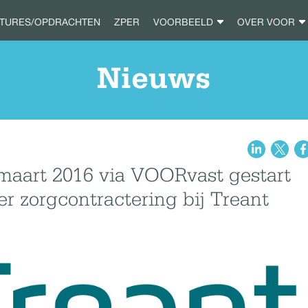
ATURES/OPDRACHTEN
ZPER
VOORBEELD
OVER VOOR
Nieuws
maart 2016 via VOORvast gestart
r zorgcontractering bij Treant