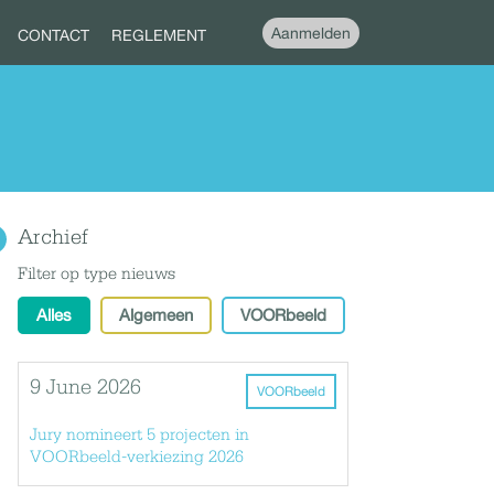
Aanmelden
CONTACT
REGLEMENT
Archief
Filter op type nieuws
Alles
Algemeen
VOORbeeld
9 June 2026
VOORbeeld
Jury nomineert 5 projecten in
VOORbeeld-verkiezing 2026