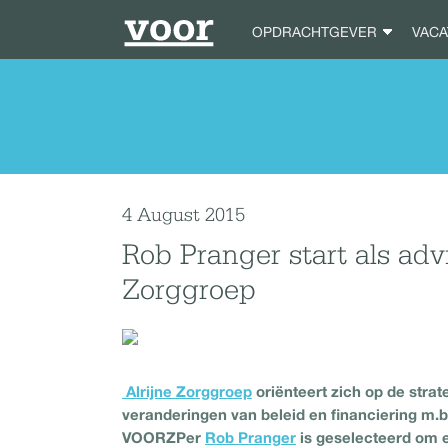
OPDRACHTGEVER
VAC
4 August 2015
Rob Pranger start als ad
Zorggroep
Alrijne Zorggroep
oriënteert zich op de stra
veranderingen van beleid en financiering 
VOORZPer
Rob Pranger
is geselecteerd om e