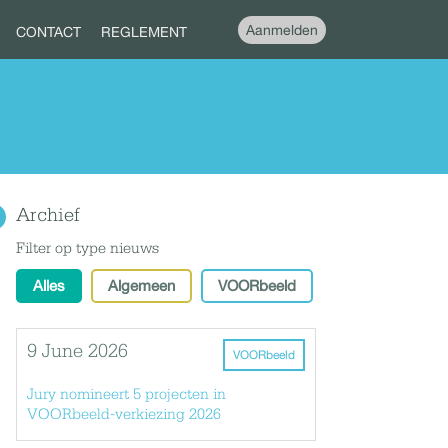
Aanmelden
CONTACT
REGLEMENT
Archief
Filter op type nieuws
Alles
Algemeen
VOORbeeld
9 June 2026
VOORbeeld
Jury nomineert 5 projecten in
VOORbeeld-verkiezing 2026