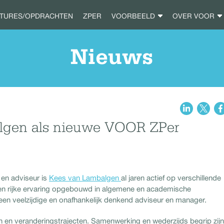
ATURES/OPDRACHTEN
ZPER
VOORBEELD
OVER VOOR
Nieuws
lgen als nieuwe VOOR ZPer
 en adviseur is
Kees van Lambalgen
al jaren actief op verschillende
 een rijke ervaring opgebouwd in algemene en academische
t een veelzijdige en onafhankelijk denkend adviseur en manager.
 en veranderingstrajecten. Samenwerking en wederzijds begrip zijn