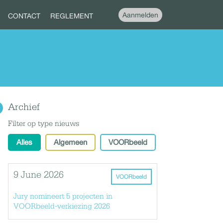
Aanmelden
CONTACT
REGLEMENT
Archief
Filter op type nieuws
Alles
Algemeen
VOORbeeld
9 June 2026
VOORbeeld
Jury nomineert 5 projecten in
VOORbeeld-verkiezing 2026