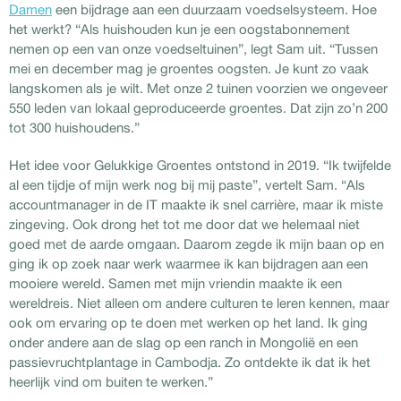
Damen
een bijdrage aan een duurzaam voedselsysteem. Hoe
het werkt? “Als huishouden kun je een oogstabonnement
nemen op een van onze voedseltuinen”, legt Sam uit. “Tussen
mei en december mag je groentes oogsten. Je kunt zo vaak
langskomen als je wilt. Met onze 2 tuinen voorzien we ongeveer
550 leden van lokaal geproduceerde groentes. Dat zijn zo’n 200
tot 300 huishoudens.”
Het idee voor Gelukkige Groentes ontstond in 2019. “Ik twijfelde
al een tijdje of mijn werk nog bij mij paste”, vertelt Sam. “Als
accountmanager in de IT maakte ik snel carrière, maar ik miste
zingeving. Ook drong het tot me door dat we helemaal niet
goed met de aarde omgaan. Daarom zegde ik mijn baan op en
ging ik op zoek naar werk waarmee ik kan bijdragen aan een
mooiere wereld. Samen met mijn vriendin maakte ik een
wereldreis. Niet alleen om andere culturen te leren kennen, maar
ook om ervaring op te doen met werken op het land. Ik ging
onder andere aan de slag op een ranch in Mongolië en een
passievruchtplantage in Cambodja. Zo ontdekte ik dat ik het
heerlijk vind om buiten te werken.”