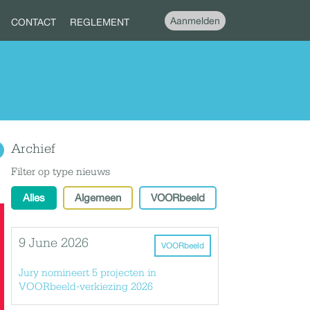
Aanmelden
CONTACT
REGLEMENT
Archief
Filter op type nieuws
Alles
Algemeen
VOORbeeld
9 June 2026
VOORbeeld
Jury nomineert 5 projecten in
VOORbeeld-verkiezing 2026