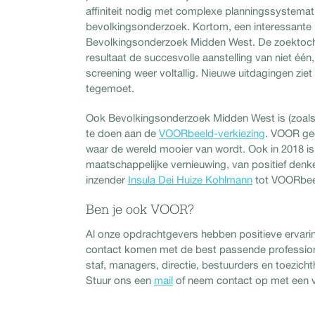
affiniteit nodig met complexe planningssystemat
bevolkingsonderzoek. Kortom, een interessante
Bevolkingsonderzoek Midden West. De zoektocht
resultaat de succesvolle aanstelling van niet éé
screening weer voltallig. Nieuwe uitdagingen z
tegemoet.
Ook Bevolkingsonderzoek Midden West is (zoal
te doen aan de
VOORbeeld-verkiezing
. VOOR gee
waar de wereld mooier van wordt. Ook in 2018 
maatschappelijke vernieuwing, van positief denk
inzender
Insula Dei Huize Kohlmann
tot VOORbee
Ben je ook VOOR?
Al onze opdrachtgevers hebben positieve ervar
contact komen met de best passende professional 
staf, managers, directie, bestuurders en toezic
Stuur ons een
mail
of neem contact op met een 