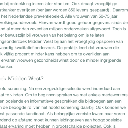
n bij ontdekking in een later stadium. Ook draagt vroegtijdige
tkanker overlijden (per jaar worden 850 levens gespaard) . Daarom
n het Nederlandse preventiebeleid. Alle vrouwen van 50-75 jaar
 bevolkingsonderzoek. Hiervan wordt goed gehoor gegeven: sinds de
and al meer dan zeventien miljoen onderzoeken uitgevoerd. Toch is
bewustzijn bij vrouwen van het belang om je te laten
ingsonderzoek Midden West bij aan het vroegtijdig opsporen van
aardig kwalitatief onderzoek. De praktijk leert dat vrouwen die
 vijftig procent minder kans hebben om te overlijden aan
 ervaren vrouwen gezondheidswinst door de minder ingrijpende
tkanker.
oek Midden West?
fd screening. Na een zorgvuldige selectie werd inderdaad aan
t te vinden. Om te beginnen spraken we met enkele medewerkers
n boeiende en informatieve gesprekken die bijdroegen aan een
en de beoogde rol van het hoofd screening daarbij. Ook konden we
est passende kandidaat. Als belangrijke vereiste kwam naar voren
rbindend op afstand moet kunnen leidinggeven aan hoogopgeleide
idaat ervaring moet hebben in grootschalige projecten. Ook is