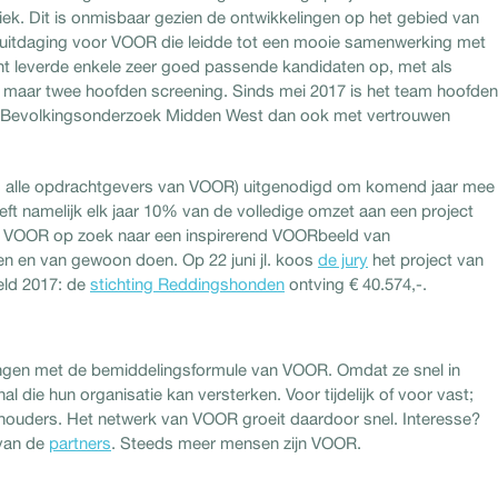
iek. Dit is onmisbaar gezien de ontwikkelingen op het gebied van
 uitdaging voor VOOR die leidde tot een mooie samenwerking met
 leverde enkele zeer goed passende kandidaten op, met als
n, maar twee hoofden screening. Sinds mei 2017 is het team hoofden
iet Bevolkingsonderzoek Midden West dan ook met vertrouwen
s alle opdrachtgevers van VOOR) uitgenodigd om komend jaar mee
ft namelijk elk jaar 10% van de volledige omzet aan een project
is VOOR op zoek naar een inspirerend VOORbeeld van
en en van gewoon doen. Op 22 juni jl. koos
de jury
het project van
ld 2017: de
stichting Reddingshonden
ontving € 40.574,-.
ingen met de bemiddelingsformule van VOOR. Omdat ze snel in
die hun organisatie kan versterken. Voor tijdelijk of voor vast;
hthouders. Het netwerk van VOOR groeit daardoor snel. Interesse?
van de
partners
. Steeds meer mensen zijn VOOR.