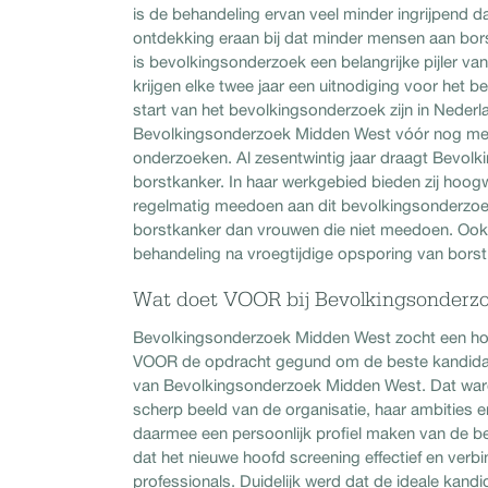
is de behandeling ervan veel minder ingrijpend da
ontdekking eraan bij dat minder mensen aan bors
is bevolkingsonderzoek een belangrijke pijler va
krijgen elke twee jaar een uitnodiging voor het
start van het bevolkingsonderzoek zijn in Nederl
Bevolkingsonderzoek Midden West vóór nog meer 
onderzoeken. Al zesentwintig jaar draagt Bevolk
borstkanker. In haar werkgebied bieden zij hoogw
regelmatig meedoen aan dit bevolkingsonderzoek
borstkanker dan vrouwen die niet meedoen. Ook
behandeling na vroegtijdige opsporing van bors
Wat doet VOOR bij Bevolkingsonderz
Bevolkingsonderzoek Midden West zocht een hoo
VOOR de opdracht gegund om de beste kandidaa
van Bevolkingsonderzoek Midden West. Dat ware
scherp beeld van de organisatie, haar ambities 
daarmee een persoonlijk profiel maken van de b
dat het nieuwe hoofd screening effectief en ve
professionals. Duidelijk werd dat de ideale kand