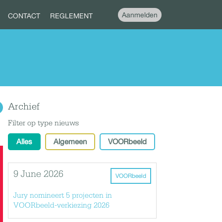
Aanmelden
CONTACT
REGLEMENT
Archief
Filter op type nieuws
Alles
Algemeen
VOORbeeld
9 June 2026
VOORbeeld
Jury nomineert 5 projecten in
VOORbeeld-verkiezing 2026