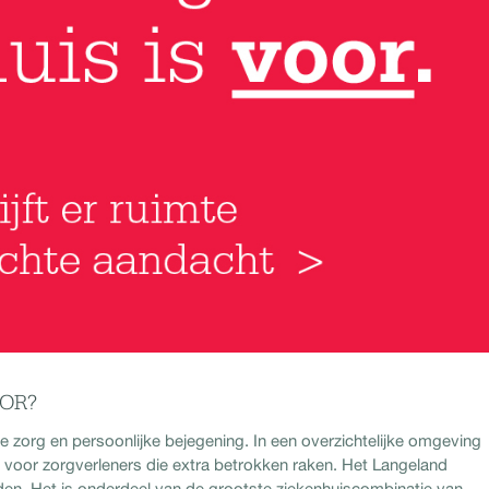
OOR?
 zorg en persoonlijke bejegening. In een overzichtelijke omgeving
 voor zorgverleners die extra betrokken raken. Het Langeland
den. Het is onderdeel van de grootste ziekenhuiscombinatie van