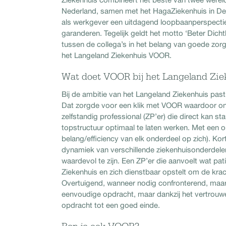
Nederland, samen met het HagaZiekenhuis in Den 
als werkgever een uitdagend loopbaanperspecti
garanderen. Tegelijk geldt het motto ‘Beter Dicht
tussen de collega’s in het belang van goede zorg
het Langeland Ziekenhuis VOOR.
Wat doet VOOR bij het Langeland Zie
Bij de ambitie van het Langeland Ziekenhuis past
Dat zorgde voor een klik met VOOR waardoor o
zelfstandig professional (ZP’er) die direct kan
topstructuur optimaal te laten werken. Met een o
belang/efficiency van elk onderdeel op zich). Kor
dynamiek van verschillende ziekenhuisonderdelen e
waardevol te zijn. Een ZP’er die aanvoelt wat pa
Ziekenhuis en zich dienstbaar opstelt om de krach
Overtuigend, wanneer nodig confronterend, maar 
eenvoudige opdracht, maar dankzij het vertrou
opdracht tot een goed einde.